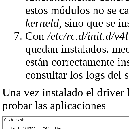
estos módulos no se c
kerneld
, sino que se i
Con
/etc/rc.d/init.d/v4
quedan instalados. me
están correctamente in
consultar los logs del 
Una vez instalado el driver
probar las aplicaciones
#!/bin/sh

if test "$UID" = "0"; then
