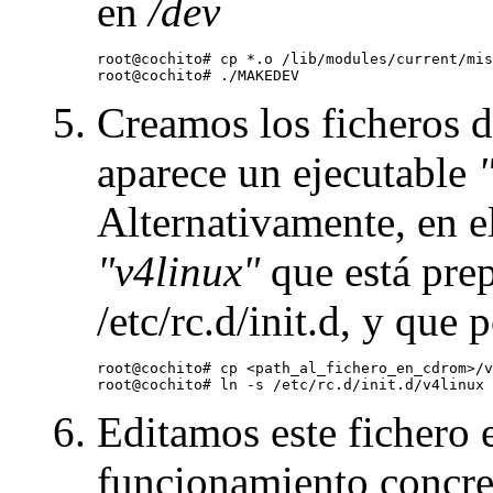
en
/dev
root@cochito# cp *.o /lib/modules/current/mis
Creamos los ficheros d
aparece un ejecutable
Alternativamente, en 
"v4linux"
que está prep
/etc/rc.d/init.d, y que
root@cochito# cp <path_al_fichero_en_cdrom>/v
Editamos este fichero e
funcionamiento concret