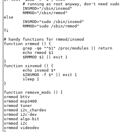
	# running as root anyway, don't need sudo

	INSMOD="/sbin/insmod"

	RMMOD="/sbin/rmmod"

else

	INSMOD="sudo /sbin/insmod"

	RMMOD="sudo /sbin/rmmod"

fi

# handy functions for rmmod/insmod

function xrmmod () {

	grep -qe "^$1" /proc/modules || return

	echo rmmod $1

	$RMMOD $1 || exit 1

}

function xinsmod () {

	echo insmod $*

	$INSMOD -f $* || exit 1

	sleep 1

}

function remove_mods () {

xrmmod bttv

xrmmod msp3400

xrmmod tuner

xrmmod i2c_chardev

xrmmod i2c-dev

xrmmod algo-bit

xrmmod i2c

xrmmod videodev
