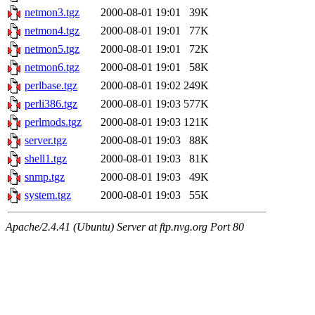
netmon3.tgz
2000-08-01 19:01
39K
netmon4.tgz
2000-08-01 19:01
77K
netmon5.tgz
2000-08-01 19:01
72K
netmon6.tgz
2000-08-01 19:01
58K
perlbase.tgz
2000-08-01 19:02
249K
perli386.tgz
2000-08-01 19:03
577K
perlmods.tgz
2000-08-01 19:03
121K
server.tgz
2000-08-01 19:03
88K
shell1.tgz
2000-08-01 19:03
81K
snmp.tgz
2000-08-01 19:03
49K
system.tgz
2000-08-01 19:03
55K
Apache/2.4.41 (Ubuntu) Server at ftp.nvg.org Port 80