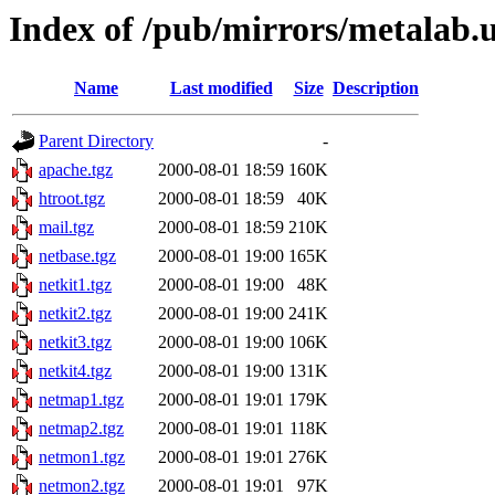
Index of /pub/mirrors/metalab.u
Name
Last modified
Size
Description
Parent Directory
-
apache.tgz
2000-08-01 18:59
160K
htroot.tgz
2000-08-01 18:59
40K
mail.tgz
2000-08-01 18:59
210K
netbase.tgz
2000-08-01 19:00
165K
netkit1.tgz
2000-08-01 19:00
48K
netkit2.tgz
2000-08-01 19:00
241K
netkit3.tgz
2000-08-01 19:00
106K
netkit4.tgz
2000-08-01 19:00
131K
netmap1.tgz
2000-08-01 19:01
179K
netmap2.tgz
2000-08-01 19:01
118K
netmon1.tgz
2000-08-01 19:01
276K
netmon2.tgz
2000-08-01 19:01
97K